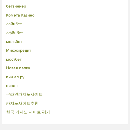
бетвиннер
Комета Казино
лайнбет
лфйнбет
мельбет
Микрокредит
мостбет
Новая папка
пин ап ру
пинап
온라인카지노사이트
카지노사이트추천
한국 카지노 사이트 평가