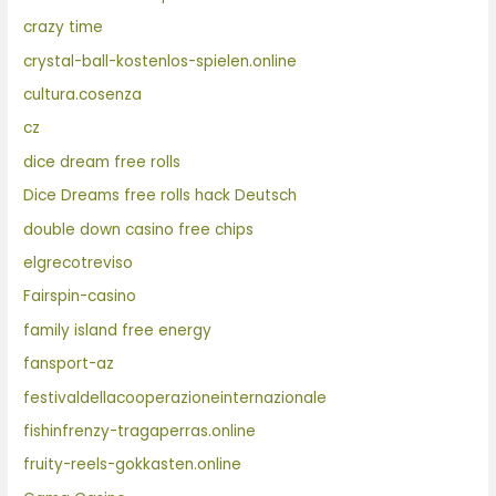
crazy time
crystal-ball-kostenlos-spielen.online
cultura.cosenza
cz
dice dream free rolls
Dice Dreams free rolls hack Deutsch
double down casino free chips
elgrecotreviso
Fairspin-casino
family island free energy
fansport-az
festivaldellacooperazioneinternazionale
fishinfrenzy-tragaperras.online
fruity-reels-gokkasten.online