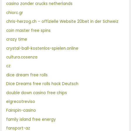
casino zonder crucks netherlands
chiorc.gr
chris-herzog.ch – offizielle Website 20bet in der Schweiz
coin master free spins
crazy time
crystal-ball-kostenlos-spielen.online
cultura.cosenza
cz
dice dream free rolls
Dice Dreams free rolls hack Deutsch
double down casino free chips
elgrecotreviso
Fairspin-casino
family island free energy
fansport-az