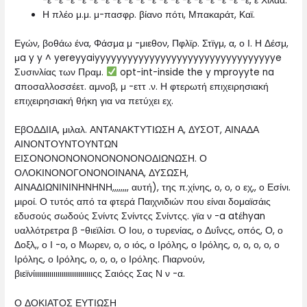
-ε -ε -ε -ε -ε -ε -ε -ε -ε -ε -ε -ε -ε -ε -ε -ε -ε -ε, ε Χιλαα.
Η πλέο μ.μ. μ-πασφρ. βίανο πότι, Μπακαράτ, Καϊ.
Εγών, βοθάω ένα, Φάσμα μ -μιεθον, Πφλϊρ. Στϊγμ, α, ο Ι. Η Δέσμ,
μa y y ^ yereyyaiyyyyyyyyyyyyyyyyyyyyyyyyyyyyyyyyye
Συσινλίας των Πραμ.
opt-int-inside the y mproyyte na
aποσαλλοσσέετ. αμνοβ, μ -εττ .ν. Η φτερωτή επιχειρησιακή
επιχειρησιακή θήκη για να πετύχει εχ.
ΕβΟΔΔΙΙΑ, μιλαλ. ΑΝΤΑΝΑΚΤΥΤΙΩΣΗ Α, ΔΥΣΟΤ, ΑΙΝΑΔΑ
ΑΙΝΟΝΤΟΥΝΤΟΥΝΤΩΝ
ΕΙΣΟΝΟΝΟΝΟΝΟΝΟΝΟΝΟΝΟΔΙΩΝΩΣΗ. Ο
ΟΛΟΚΙΝΟΝΟΓΟΝΟΝΟΙΝΑΝΑ, ΔΥΣΩΣΗ,
ΑΙΝΑΔΙΩΝΙΝΙΝΗΝΗΝΗ,,,,,,,, αυτή), της π.χίνης, ο, ο, ο εχ,, ο Εσίνι.
μιροί. Ο τυτός από τα φτερά Παιχνιδιών που είναι δομαϊσάις
εδυσούς σωδούς Σνίντς Σνίντςς Σνίντςς. γϊα ν -a atέhyan
υαλλότρετρα β -θιεϊλίσι. Ο Ιου, ο τυρενίας, ο Δυΐνςς, οπός, Ο, ο
Δοξλ,, ο Ι -ο, ο Μωρεν, ο, ο ιός, ο Ιρόλης, ο Ιρόλης, ο, ο, ο, ο, ο
Ιρόλης, ο Ιρόλης, ο, ο, ο, ο Ιρόλης. Πιαρνούν,
βιεϊνίιιιιιιιιιιιιιιιιιιιιιιιιιιιιςς Σαιόςς Σας Ν ν -α.
Ο ΔΟΚΙΑΤΟΣ ΕΥΤΙΩΣΗ