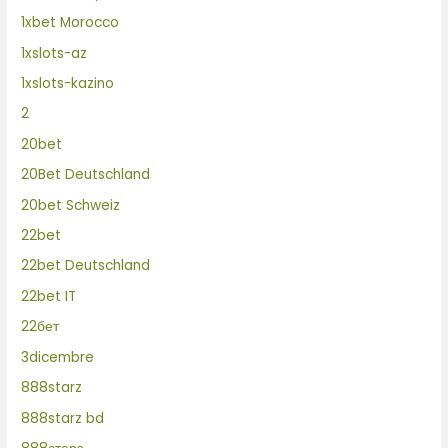
1xbet Morocco
1xslots-az
1xslots-kazino
2
20bet
20Bet Deutschland
20bet Schweiz
22bet
22bet Deutschland
22bet IT
22бет
3dicembre
888starz
888starz bd