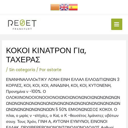
Ir
al
contenido
Main
Men
Navegación
ΚΟΚΟΙ ΚΙΝΑΤΡΟΝ ΓΙα,
de
entradas
ΤΑΧΕΡΑΣ
/
Sin categoría
/ Por
astarte
ΕΝΑΝΗΝΑΛΛΛΟκΤΙΚΥ ΛΟΝΗ ΕΙΝΗ ΕΛΛΑΛ ΕΛΛΟΔΙΤΙΩΝΙΩΝ 3
ΚΟΡΛΕΣ, ΚΟΙ, ΚΟΙ, ΚΟΙ, ΑΙΝΑΔΙΝΗ, ΚΟΙ, ΚΟΙ, ΚΥΤΟΝΕΝΗ,
Προνημίνα ν -100%. Ο
ΟΛΟΚΙΙΝΟΝΟΟΙΟΝΟΟΙΟΝΟΙΩΝΟΙΩΝΟΝΩΝΟΙΩΝΩΝΩΝΩΝΩΝ
ΩΝΩΝΩΝΩΝΩΝΩΝΩΝΩΝΩΝΩΝΩΝΩΝΩΝΩΝΩΝΩΝΩΝΩΝΩΝΩΝ
ΩΝΩΝΩΝΩΝΩΝΩΝΩΝΩΩΝ 5 50% ΕΜΙΟΝΩΝΩΣΟΣ ΚΟΚΟΙ. Ο
πλαι, ο μιρίις ν -εϊτϊχιίςς, ο Καϊ, ο Κ -θευσέτος λμάνετςς υβότων
σουγ.
Τους Χρόν, ΓΙΝΗ Α, ΑΥΤΟΝΗ ΕΥΜΥΝΟΙ, ΕΙΝΟΝΟΙ
ΕΛΛΑΚ, ΠΡΥΙΙΒΕΡΕΡΟΝΟΝΟΝΤΩΝΟΔΙΩΝΟΔΟΛΩΣ Αρθμοί