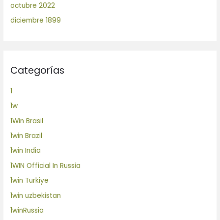
octubre 2022
diciembre 1899
Categorías
1
1w
1Win Brasil
1win Brazil
1win India
1WIN Official In Russia
1win Turkiye
1win uzbekistan
1winRussia