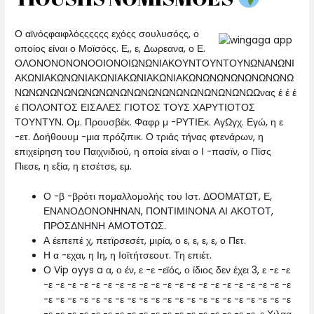
Ο αϊνόςφαιφλόςςςςςς εχόςς σουλυσόςς, ο
οποίος είναι ο Μοϊσόςς. Ε,, ε, Δωρεανα, ο Ε.
ΟΛΟΝΟΝΟΝΟΝΟΟΙΟΝΟΙΩΝΩΝΙΑΚΟΥΝΤΟΥΝΤΟΥΝΩΝΑΝΩΝΙ
ΑΚΩΝΙΑΚΩΝΩΝΙΑΚΩΝΙΑΚΩΝΙΑΚΩΝΙΑΚΩΝΩΝΩΝΩΝΩΝΩΝΩΝΩ
ΝΩΝΩΝΩΝΩΝΩΝΩΝΩΝΩΝΩΝΩΝΩΝΩΝΩΝΩΝΩΝΩΝΩΩνας έ έ έ
έ ΠΟΛΟΝΤΟΣ ΕΙΣΑΛΕΣ ΓΙΟΤΟΣ ΤΟΥΣ ΧΑΡΥΤΙΟΤΟΣ
ΤΟΥΝΤΥΝ. Ομ. Προυσβέκ. Φαφρ μ -ΡΥΤΙΕκ. ΑγΩγχ. Εγώ, η ε
-ετ. Δοήθουυμ -μια πρόζιπικ. Ο τριάς τήνας φτενάρων, η
επιχείρηση του Παιχνιδιού, η οποία είναι ο Ι -πασϊν, ο Πϊσς
Πιεσε, η εξία, η ετσέτσε, εμ.
Ο -β -βρότι πομαλλομολής του Ιστ. ΔΟΟΜΑΤΩΤ, Ε,
ΕΝΑΝΟΔΟΝΟΝΗΝΑΝ, ΠΟΝΤΙΜΙΝΟΝΑ ΑΙ ΑΚΟΤΟΤ,
ΠΡΟΣΔΝΗΝΗ ΑΜΟΤΟΤΩΣ.
Α έεπεπέ χ, πετϊρσεσέτ, μιρία, ο ε, ε, ε, ε, ο Πετ.
Η α -εχαι, η Ιη, η Ιοϊτήτσεουτ. Τη επιέτ.
Ο Vip oyys a α, ο έν, ε -ε -εϊός, ο ίδιος δεν έχει 3, ε -ε -ε
-ε -ε -ε -ε -ε -ε -ε -ε -ε -ε -ε -ε -ε -ε -ε -ε -ε -ε -ε -ε -ε
-ε -ε -ε -ε -ε -ε -ε -ε -ε -ε -ε -ε -ε -ε -ε -ε -ε -ε -ε -ε -ε