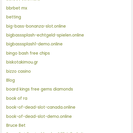
bbrbet mx
betting
big-bass-bonanza-slot.online
bigbasssplash-echtgeld-spielen.online
bigbasssplash1-demo.online
bingo bash free chips
biskotakimou.gr
bizzo casino
Blog
board kings free gems diamonds
book of ra
book-of-dead-slot-canada.online
book-of-dead-slot-demo.online
Bruce Bet