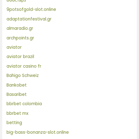
888старз
9potsofgold-slot.online
adaptationfestival.gr
almaradio.gr
archpoints.gr
aviator
aviator brazil
aviator casino fr
Bahigo Schweiz
Bankobet
Basaribet
bbrbet colombia
bbrbet mx
betting
big-bass-bonanza-slot.online