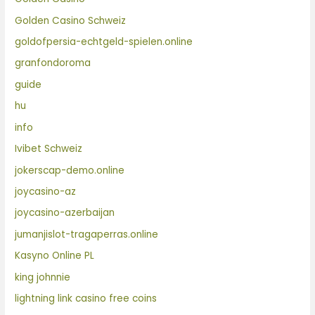
Golden Casino Schweiz
goldofpersia-echtgeld-spielen.online
granfondoroma
guide
hu
info
Ivibet Schweiz
jokerscap-demo.online
joycasino-az
joycasino-azerbaijan
jumanjislot-tragaperras.online
Kasyno Online PL
king johnnie
lightning link casino free coins