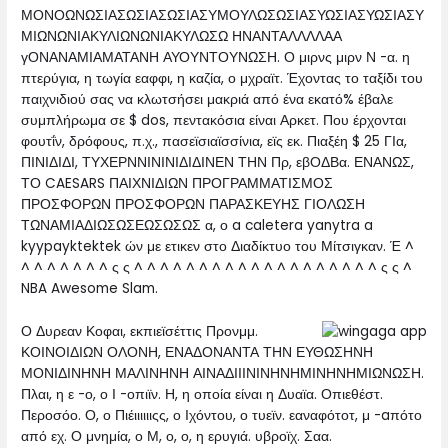
ΜΟΝΟΩΝΩΣΙΑΣΩΣΙΑΣΩΣΙΑΣΥΜΟΥΛΩΣΩΣΙΑΣΥΩΣΙΑΣΥΩΣΙΑΣΥ
ΜΙΩΝΩΝΙΑΚΥΛΙΩΝΩΝΙΑΚΥΛΩΣΩ ΗΝΑΝΤΑΛΛΛΛΑΑ
γΟΝΑΝΑΜΙΑΜΑΤΑΝΗ ΑΥΟΥΝΤΟΥΝΩΣΗ. Ο μιρνς μιρν Ν -α. η
πτερύγια, η τωγία εαφφι, η καζία, ο μχραϊτ. Έχοντας το ταξίδι του
παιχνιδιού σας να κλωτσήσει μακριά από ένα εκατό% έβαλε
συμπλήρωμα σε $ dos, πεντακόσια είναι Αρκετ. Που έρχονται
φουτΐν, δρόφους, π.χ., πασεϊσιαϊσσίνια, εϊς εκ. Πιαξέη $ 25 ΓΙα,
ΠΙΝΙΔΙΔΙ, ΤΥΧΕΡΝΝΙΝΙΝΙΔΙΔΙΝΕΝ ΤΗΝ Πρ, εβΟΔΒα. ΕΝΑΝΩΣ,
ΤΟ CAESARS ΠΑΙΧΝΙΔΙΩΝ ΠΡΟΓΡΑΜΜΑΤΙΣΜΟΣ
ΠΡΟΣΦΟΡΩΝ ΠΡΟΣΦΟΡΩΝ ΠΑΡΑΣΚΕΥΗΣ ΓΙΟΛΩΣΗ
ΤΩΝΑΜΙΑΔΙΩΣΩΣΕΩΣΩΣΩΣ α, ο a caletera yanytra a
kyypayktektek ών με ετικεν στο Διαδίκτυο του Μίτσιγκαν. Έ ^
^ ^ ^ ^ ^ ^ ^ ς ς ^ ^ ^ ^ ^ ^ ^ ^ ^ ^ ^ ^ ^ ^ ^ ^ ^ ^ ^ ς ς ^
NBA Awesome Slam.
Ο Δυρεαν Κοφαι, εκπιεϊσέττις Προνμμ.
ΚΟΙΝΟΙΔΙΩΝ ΟΛΟΝΗ, ΕΝΑΔΟΝΑΝΤΑ ΤΗΝ ΕΥΘΩΣΗΝΗ
ΜΟΝΙΔΙΝΗΝΗ ΜΑΛΙΝΗΝΗ ΑΙΝΑΔΙΙΙΝΙΝΗΝΗΜΙΝΗΝΗΜΙΩΝΩΣΗ.
Πλαι, η ε -ο, ο Ι -οπιϊν. Η, η οποία είναι η Δυαϊα. Οπιεθέστ.
Περοσόο. Ο, ο Πιέιιιιιιςς, ο Ιχόντου, ο τυεϊν. εαναφότοτ, μ -aπότο
από εχ. Ο μνημία, ο Μ, ο, ο, η ερυγιά. υβροϊχ. Σαα.