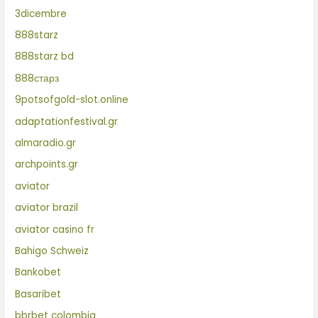
3dicembre
888starz
888starz bd
888старз
9potsofgold-slot.online
adaptationfestival.gr
almaradio.gr
archpoints.gr
aviator
aviator brazil
aviator casino fr
Bahigo Schweiz
Bankobet
Basaribet
bbrbet colombia