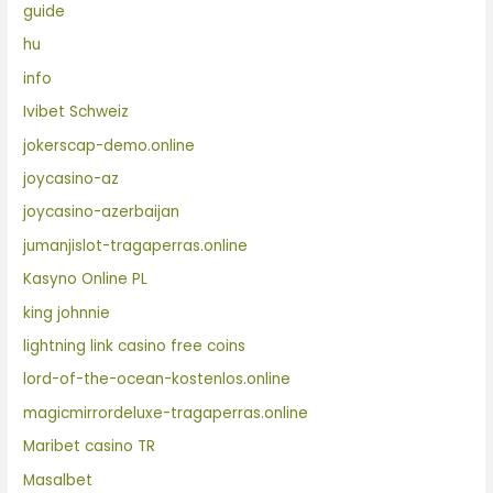
guide
hu
info
Ivibet Schweiz
jokerscap-demo.online
joycasino-az
joycasino-azerbaijan
jumanjislot-tragaperras.online
Kasyno Online PL
king johnnie
lightning link casino free coins
lord-of-the-ocean-kostenlos.online
magicmirrordeluxe-tragaperras.online
Maribet casino TR
Masalbet