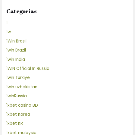
Categorías
1
1w
1Win Brasil
1win Brazil
1win India
1WIN Official In Russia
1win Turkiye
1win uzbekistan
1winRussia
1xbet casino BD
1xbet Korea
1xbet KR
1xbet malaysia