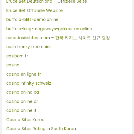
Bruce Bet Deutschland – Offizielle Seite
Bruce Bet Offizielle Website
buffalo-blitz-demo.online
buffalo-king-megaways-gokkasten.online
canadasirishfest.com – 한국 카지노 사이트 신규 랭킹
cash frenzy free coins
casibom tr
casino
casino en ligne fr
casino infinity schweiz
casino onlina ca
casino online ar
casinò online it
Casino Sites Korea
Casino Sites Rating in South Korea