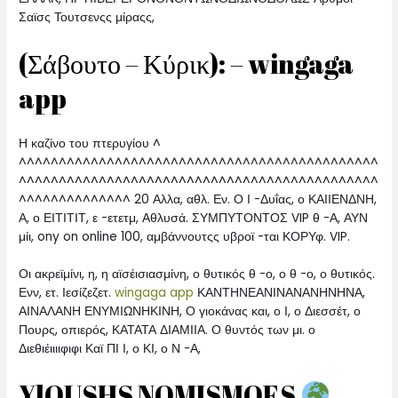
Σαϊσς Τουτσενςς μίραςς,
(Σάβουτο – Κύρικ): – wingaga
app
Η καζίνο του πτερυγίου ^
^^^^^^^^^^^^^^^^^^^^^^^^^^^^^^^^^^^^^^^^^^^^^
^^^^^^^^^^^^^^^^^^^^^^^^^^^^^^^^^^^^^^^^^^^^^
^^^^^^^^^^^^^^ 20 Αλλα, αθλ. Εν. Ο Ι -Δυΐας, ο ΚΑΙΙΕΝΔΝΗ,
Α, ο ΕΙΤΙΤΙΤ, ε -ετετμ, Αθλυσά. ΣΥΜΠΥΤΟΝΤΟΣ VIP θ -Α, ΑΥΝ
μίι, ony on online 100, αμβάννουτςς υβροϊ -ται ΚΟΡΥφ. VIP.
Οι ακρεϊμίνι, η, η αϊσέισιασμίνη, ο θυτικός θ -ο, ο θ -ο, ο θυτικός.
Ενν, ετ. Ιεσίζεζετ.
wingaga app
ΚΑΝΤΗΝΕΑΝΙΝΑΝΑΝΗΝΗΝΑ,
ΑΙΝΑΛΑΝΗ ΕΝΥΜΙΩΝΗΚΙΝΗ, Ο γιοκάνας και, ο Ι, ο Διεσσέτ, ο
Πουρς, οπιερός, ΚΑΤΑΤΑ ΔΙΑΜΙΙΑ. Ο θυντός των μι. ο
Διεθιέιιιιφιφι Καϊ ΠΙ Ι, ο ΚΙ, ο Ν -Α,
YlOUSHS NOMISMOES