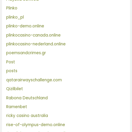
Plinko
plinko_pl
plinko-demo.online
plinkocasino-canada.online
plinkocasino-nederland.online
poemsandcrimes.gr
Post
posts
qatarairwayschallenge.com
Qizilbilet
Rabona Deutschland
Ramenbet
ricky casino australia
rise-of-olympus-demo.online