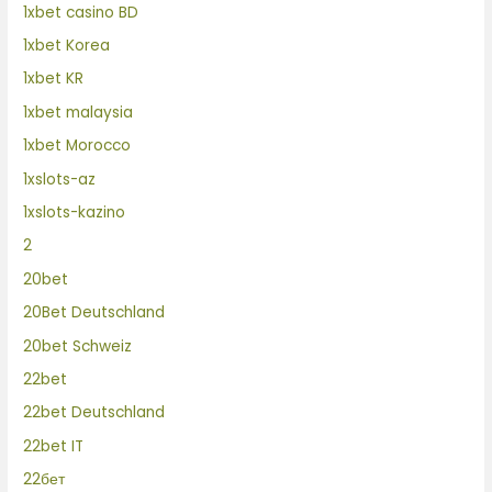
1xbet casino BD
1xbet Korea
1xbet KR
1xbet malaysia
1xbet Morocco
1xslots-az
1xslots-kazino
2
20bet
20Bet Deutschland
20bet Schweiz
22bet
22bet Deutschland
22bet IT
22бет