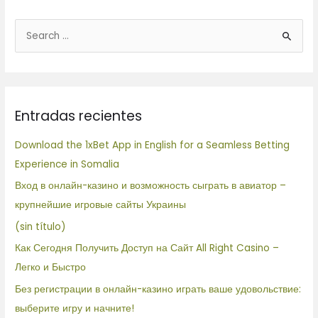
B
u
s
c
Entradas recientes
a
r
Download the 1xBet App in English for a Seamless Betting
p
Experience in Somalia
o
Вход в онлайн-казино и возможность сыграть в авиатор –
r
крупнейшие игровые сайты Украины
:
(sin título)
Как Сегодня Получить Доступ на Сайт All Right Casino –
Легко и Быстро
Без регистрации в онлайн-казино играть ваше удовольствие:
выберите игру и начните!