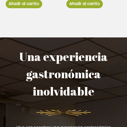
de
de
Añadir al carrito
Añadir al carrito
5
5
Una experiencia
gastronómica
inolvidable