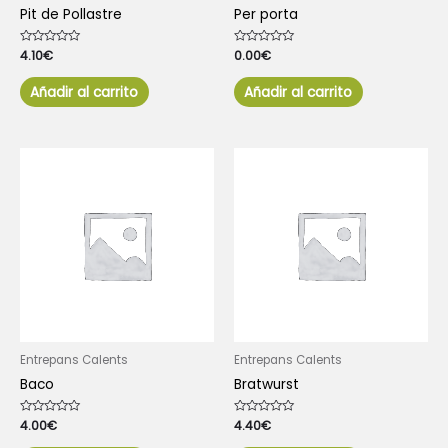
Pit de Pollastre
Per porta
Valorado
4.10
€
Valorado
0.00
€
con
con
0
0
de
de
Añadir al carrito
Añadir al carrito
5
5
Entrepans Calents
Entrepans Calents
Baco
Bratwurst
Valorado
4.00
€
Valorado
4.40
€
con
con
0
0