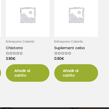
Entrepans Calents
Entrepans Calents
Chistorra
Suplement ceba
3.90
€
0.90
€
Valorado
Valorado
con
con
0
0
de
de
5
5
Añadir al
Añadir al
carrito
carrito