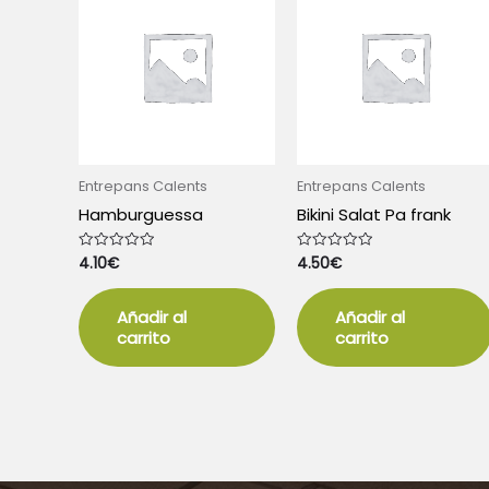
Entrepans Calents
Entrepans Calents
Hamburguessa
Bikini Salat Pa frank
4.10
€
4.50
€
Valorado
Valorado
con
con
0
0
de
de
5
5
Añadir al
Añadir al
carrito
carrito