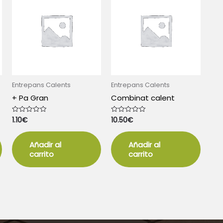
Entrepans Calents
Entrepans Calents
+ Pa Gran
Combinat calent
1.10
€
10.50
€
Valorado
Valorado
con
con
0
0
de
de
5
5
Añadir al
Añadir al
carrito
carrito