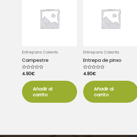
Entrepans Calents
Entrepans Calents
Campestre
Entrepa de pinxo
4.90
€
4.80
€
Valorado
Valorado
con
con
0
0
de
de
5
5
Añadir al
Añadir al
carrito
carrito