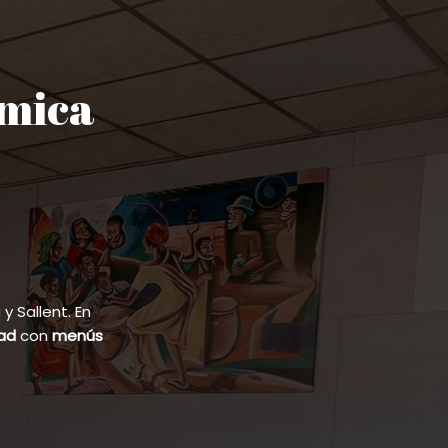
ómica
 Sallent. En
dad
con
menús