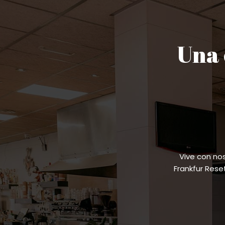
Una 
Vive con no
Frankfur Res