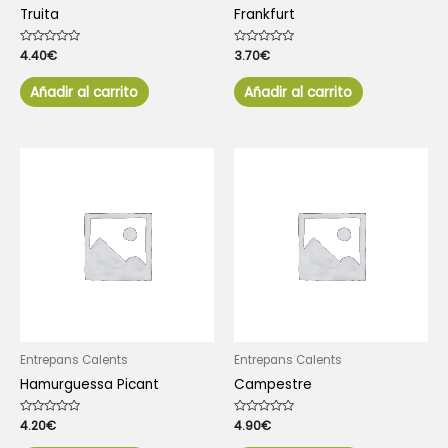
Truita
Frankfurt
Valorado
4.40
€
Valorado
3.70
€
con
con
0
0
de
de
Añadir al carrito
Añadir al carrito
5
5
Entrepans Calents
Entrepans Calents
Hamurguessa Picant
Campestre
Valorado
4.20
€
Valorado
4.90
€
con
con
0
0