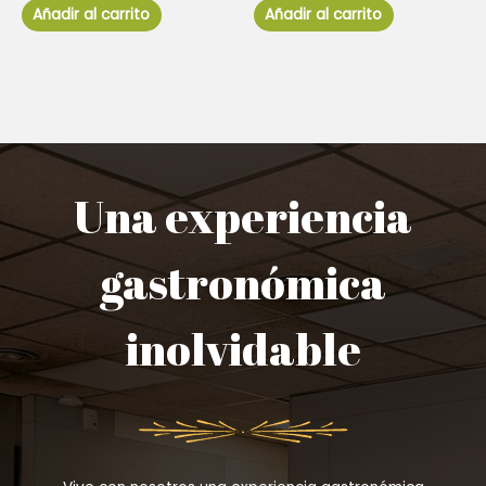
de
de
Añadir al carrito
Añadir al carrito
5
5
Una experiencia
gastronómica
inolvidable