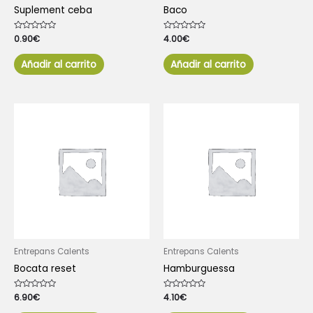
Suplement ceba
Baco
Valorado
0.90
€
Valorado
4.00
€
con
con
0
0
de
de
Añadir al carrito
Añadir al carrito
5
5
Entrepans Calents
Entrepans Calents
Bocata reset
Hamburguessa
Valorado
6.90
€
Valorado
4.10
€
con
con
0
0