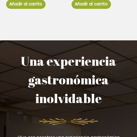
de
de
Añadir al carrito
Añadir al carrito
5
5
Una experiencia
gastronómica
inolvidable