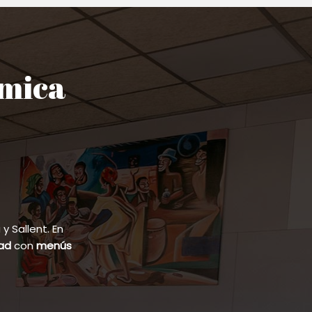
ómica
 Sallent. En
dad
con
menús