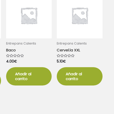
Entrepans Calents
Entrepans Calents
Baco
Cervel.la XXL
4.00
€
5.10
€
Valorado
Valorado
con
con
0
0
de
de
5
5
Añadir al
Añadir al
carrito
carrito