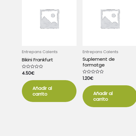
Entrepans Calents
Entrepans Calents
Suplement de
Bikini Frankfurt
formatge
4.50
€
Valorado
con
1.20
€
Valorado
0
con
de
0
5
Añadir al
de
5
Añadir al
carrito
carrito