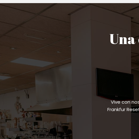
Una 
Vive con no
Frankfur Res