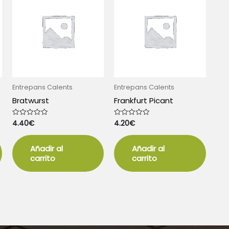
Entrepans Calents
Entrepans Calents
Bratwurst
Frankfurt Picant
4.40
€
4.20
€
Valorado
Valorado
con
con
0
0
de
de
5
5
Añadir al
Añadir al
carrito
carrito