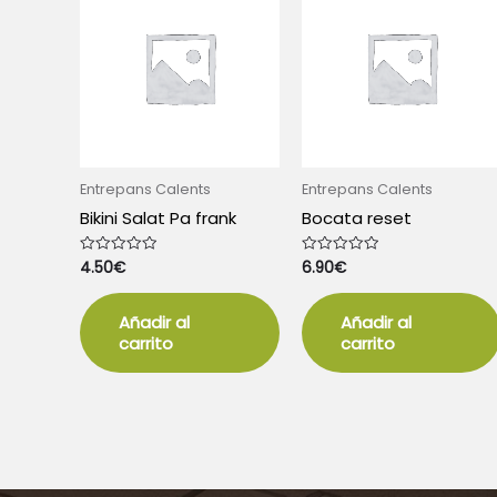
Entrepans Calents
Entrepans Calents
Bikini Salat Pa frank
Bocata reset
4.50
€
6.90
€
Valorado
Valorado
con
con
0
0
de
de
5
5
Añadir al
Añadir al
carrito
carrito