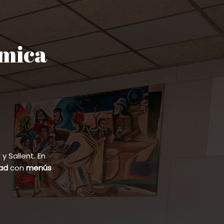
ómica
 Sallent. En
dad
con
menús