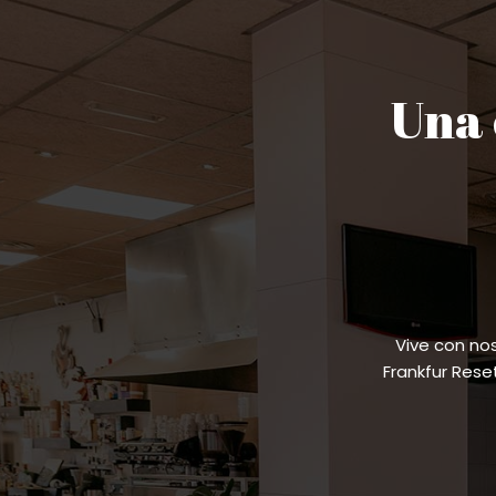
Una 
Vive con no
Frankfur Res