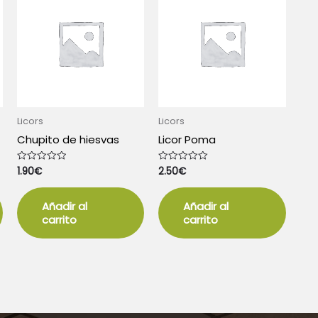
Licors
Licors
Chupito de hiesvas
Licor Poma
1.90
€
2.50
€
Valorado
Valorado
con
con
0
0
de
de
5
5
Añadir al
Añadir al
carrito
carrito