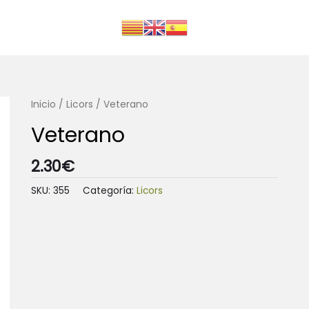
Inicio
/
Licors
/ Veterano
Veterano
2.30
€
SKU:
355
Categoría:
Licors