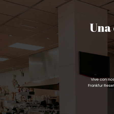
Una 
Vive con no
Frankfur Res