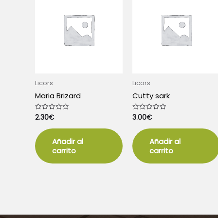
Licors
Licors
Maria Brizard
Cutty sark
2.30
€
3.00
€
Valorado
Valorado
con
con
0
0
de
de
5
5
Añadir al
Añadir al
carrito
carrito