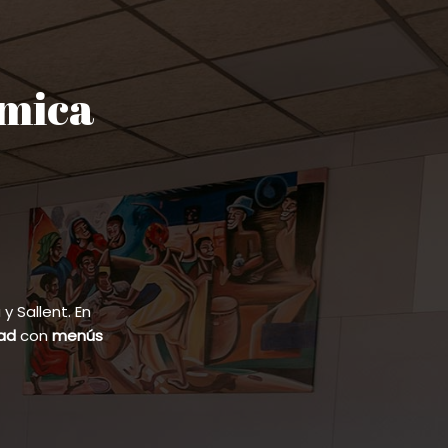
ómica
 Sallent. En
dad
con
menús