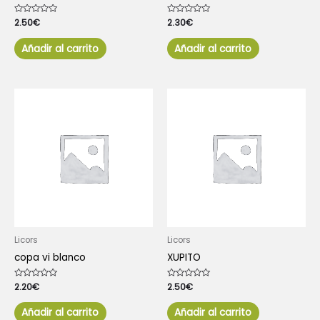
Valorado
2.50
€
Valorado
2.30
€
con
con
0
0
de
de
Añadir al carrito
Añadir al carrito
5
5
Licors
Licors
copa vi blanco
XUPITO
Valorado
2.20
€
Valorado
2.50
€
con
con
0
0
de
de
Añadir al carrito
Añadir al carrito
5
5