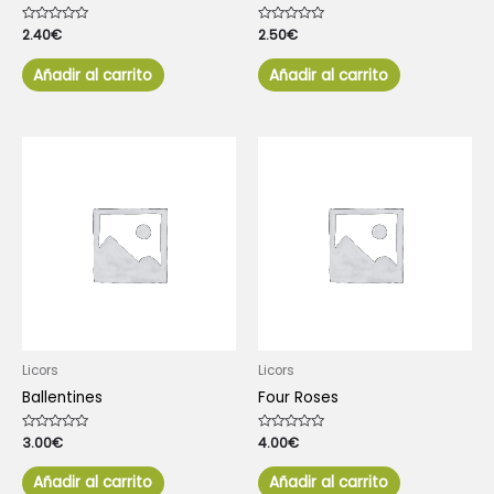
Valorado
2.40
€
Valorado
2.50
€
con
con
0
0
de
de
Añadir al carrito
Añadir al carrito
5
5
Licors
Licors
Ballentines
Four Roses
Valorado
3.00
€
Valorado
4.00
€
con
con
0
0
de
de
Añadir al carrito
Añadir al carrito
5
5