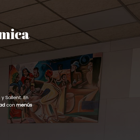
ómica
 Sallent. En
dad
con
menús