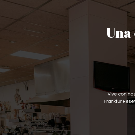
Una 
Vive con no
Frankfur Res