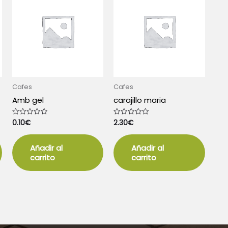
Cafes
Cafes
Amb gel
carajillo maria
0.10
€
2.30
€
Valorado
Valorado
con
con
0
0
de
de
5
5
Añadir al
Añadir al
carrito
carrito