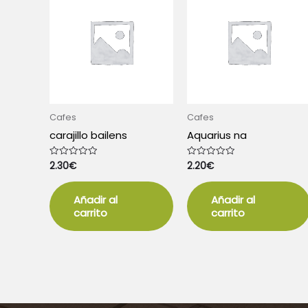
Cafes
Cafes
carajillo bailens
Aquarius na
2.30
€
2.20
€
Valorado
Valorado
con
con
0
0
de
de
5
5
Añadir al
Añadir al
carrito
carrito