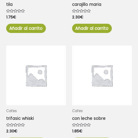
tila
carajillo maria
Valorado
1.75
€
Valorado
2.30
€
con
con
0
0
de
de
Añadir al carrito
Añadir al carrito
5
5
Cafes
Cafes
trifasic whiski
con leche sobre
Valorado
2.30
€
Valorado
1.85
€
con
con
0
0