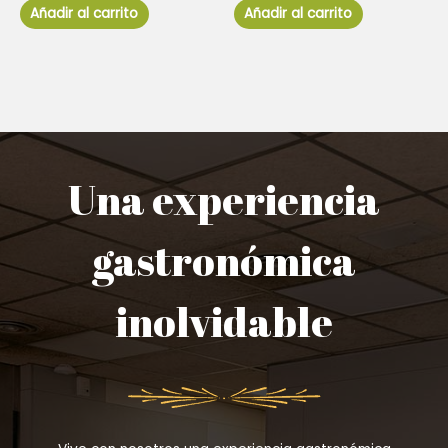
de
de
Añadir al carrito
Añadir al carrito
5
5
Una experiencia
gastronómica
inolvidable