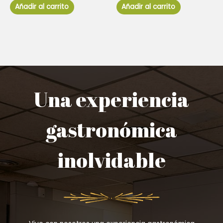
de
de
Añadir al carrito
Añadir al carrito
5
5
Una experiencia
gastronómica
inolvidable