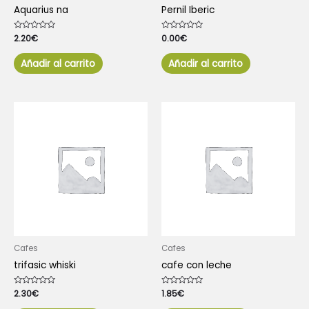
Aquarius na
Pernil Iberic
Valorado
2.20
€
Valorado
0.00
€
con
con
0
0
de
de
Añadir al carrito
Añadir al carrito
5
5
Cafes
Cafes
trifasic whiski
cafe con leche
Valorado
2.30
€
Valorado
1.85
€
con
con
0
0