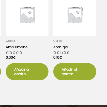
Cafes
Cafes
Amb llimone
Amb gel
0.00
€
0.10
€
Valorado
Valorado
con
con
0
0
de
de
5
5
Añadir al
Añadir al
carrito
carrito