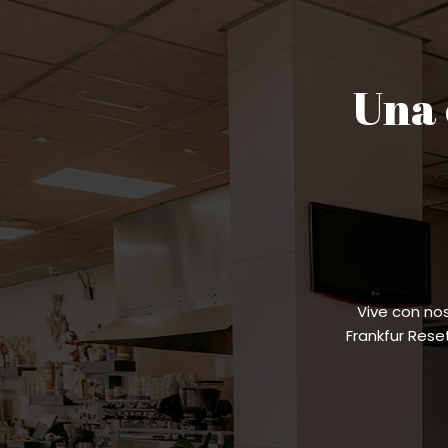
Una 
Vive con no
Frankfur Res