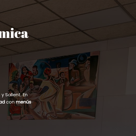
ómica
 Sallent. En
dad
con
menús