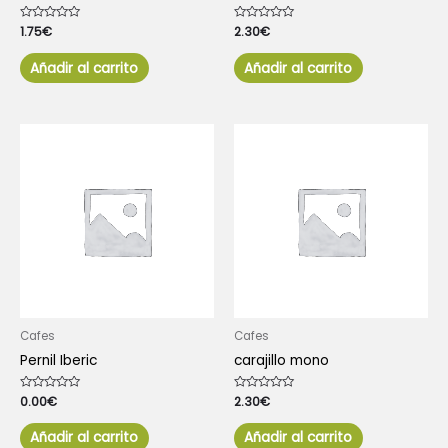
Valorado
1.75
€
Valorado
2.30
€
con
con
0
0
de
de
Añadir al carrito
Añadir al carrito
5
5
Cafes
Cafes
Pernil Iberic
carajillo mono
Valorado
0.00
€
Valorado
2.30
€
con
con
0
0
de
de
Añadir al carrito
Añadir al carrito
5
5