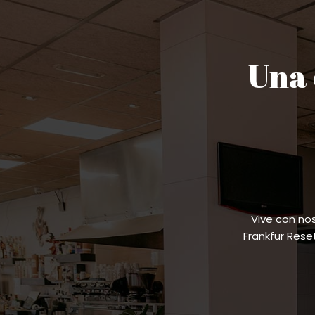
Una 
Vive con no
Frankfur Res