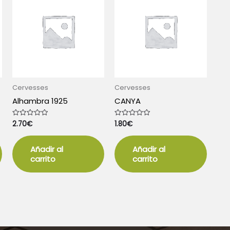
Cervesses
Cervesses
Alhambra 1925
CANYA
2.70
€
1.80
€
Valorado
Valorado
con
con
0
0
de
de
5
5
Añadir al
Añadir al
carrito
carrito