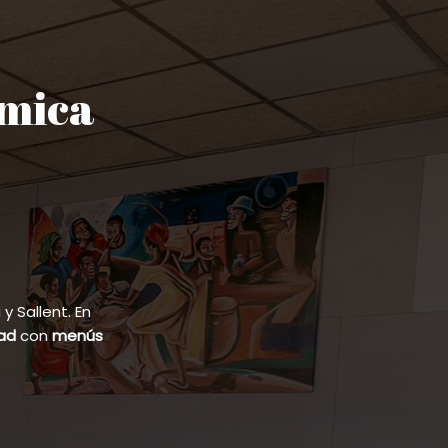
ómica
 Sallent. En
dad
con
menús