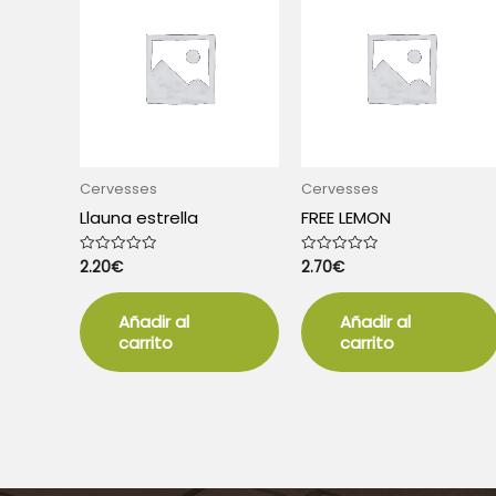
Cervesses
Cervesses
Llauna estrella
FREE LEMON
2.20
€
2.70
€
Valorado
Valorado
con
con
0
0
de
de
5
5
Añadir al
Añadir al
carrito
carrito