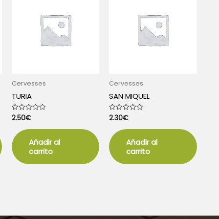
Cervesses
Cervesses
TURIA
SAN MIQUEL
2.50
€
2.30
€
Valorado
Valorado
con
con
0
0
de
de
5
5
Añadir al
Añadir al
carrito
carrito