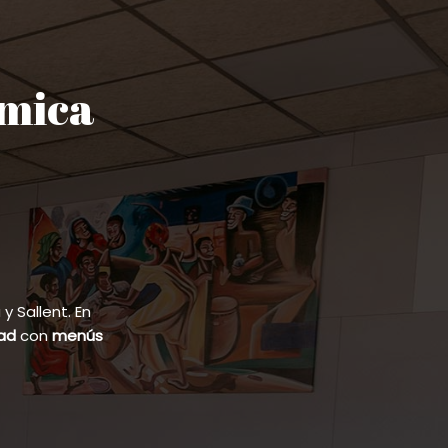
ómica
 Sallent. En
dad
con
menús