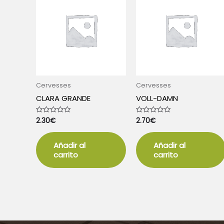
Cervesses
Cervesses
CLARA GRANDE
VOLL-DAMN
2.30
€
2.70
€
Valorado
Valorado
con
con
0
0
de
de
5
5
Añadir al
Añadir al
carrito
carrito