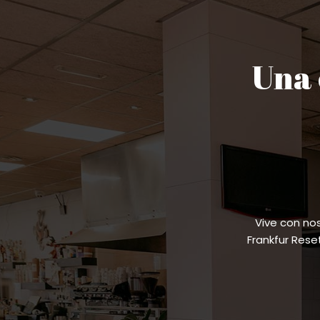
Una 
Vive con no
Frankfur Res