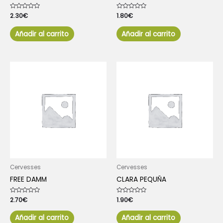
Valorado
2.30
€
Valorado
1.80
€
con
con
0
0
de
de
Añadir al carrito
Añadir al carrito
5
5
Cervesses
Cervesses
FREE DAMM
CLARA PEQUÑA
Valorado
2.70
€
Valorado
1.90
€
con
con
0
0
de
de
Añadir al carrito
Añadir al carrito
5
5