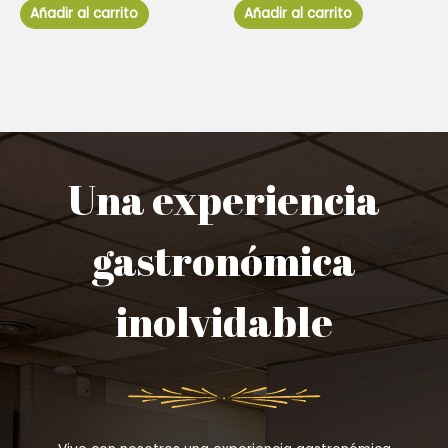
de
de
Añadir al carrito
Añadir al carrito
5
5
Una experiencia
gastronómica
inolvidable