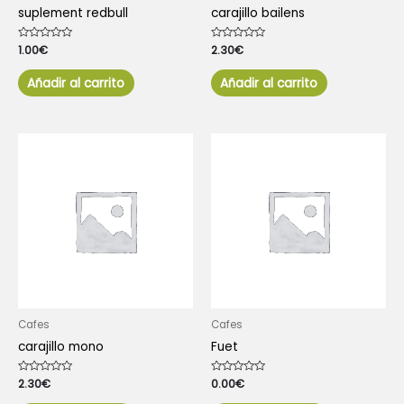
suplement redbull
carajillo bailens
Valorado
1.00
€
Valorado
2.30
€
con
con
0
0
de
de
Añadir al carrito
Añadir al carrito
5
5
Cafes
Cafes
carajillo mono
Fuet
Valorado
2.30
€
Valorado
0.00
€
con
con
0
0