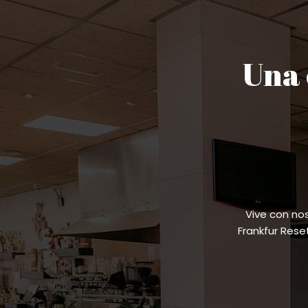
Una 
Vive con no
Frankfur Res