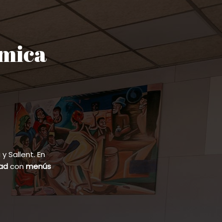
ómica
 Sallent. En
dad
con
menús