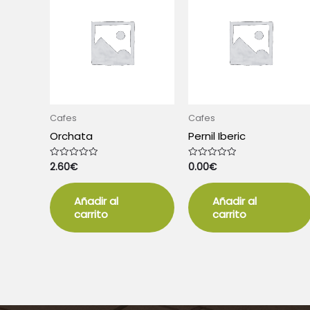
Cafes
Cafes
Orchata
Pernil Iberic
2.60
€
0.00
€
Valorado
Valorado
con
con
0
0
de
de
5
5
Añadir al
Añadir al
carrito
carrito