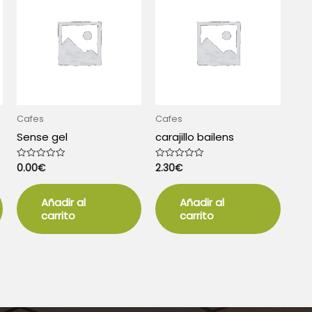
Cafes
Cafes
Sense gel
carajillo bailens
0.00
€
2.30
€
Valorado
Valorado
con
con
0
0
de
de
5
5
Añadir al
Añadir al
carrito
carrito