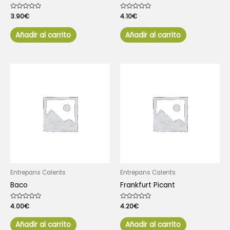
Valorado
3.90
€
Valorado
4.10
€
con
con
0
0
de
de
Añadir al carrito
Añadir al carrito
5
5
Entrepans Calents
Entrepans Calents
Baco
Frankfurt Picant
Valorado
4.00
€
Valorado
4.20
€
con
con
0
0
de
de
Añadir al carrito
Añadir al carrito
5
5