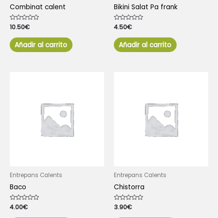
Combinat calent
Bikini Salat Pa frank
Valorado
10.50
€
Valorado
4.50
€
con
con
0
0
de
de
Añadir al carrito
Añadir al carrito
5
5
Entrepans Calents
Entrepans Calents
Baco
Chistorra
Valorado
4.00
€
Valorado
3.90
€
con
con
0
0