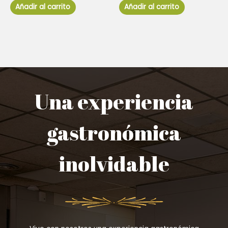
de
de
Añadir al carrito
Añadir al carrito
5
5
Una experiencia
gastronómica
inolvidable