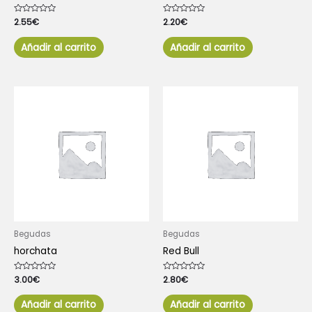
Valorado
2.55
€
Valorado
2.20
€
con
con
0
0
de
de
Añadir al carrito
Añadir al carrito
5
5
Begudas
Begudas
horchata
Red Bull
Valorado
3.00
€
Valorado
2.80
€
con
con
0
0
de
de
Añadir al carrito
Añadir al carrito
5
5