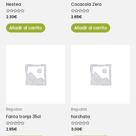
Nestea
Cocacola Zero
Valorado
2.30
€
Valorado
2.85
€
con
con
0
0
de
de
Añadir al carrito
Añadir al carrito
5
5
Begudas
Begudas
Fanta tronja 35cl
horchata
Valorado
2.85
€
Valorado
3.00
€
con
con
0
0