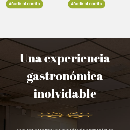
de
de
Añadir al carrito
Añadir al carrito
5
5
Una experiencia
gastronómica
inolvidable