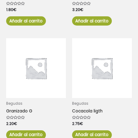
Valorado
1.80
€
Valorado
3.20
€
con
con
0
0
de
de
Añadir al carrito
Añadir al carrito
5
5
Begudas
Begudas
Granizado G
Cocacola ligth
Valorado
2.20
€
Valorado
2.75
€
con
con
0
0
de
de
Añadir al carrito
Añadir al carrito
5
5