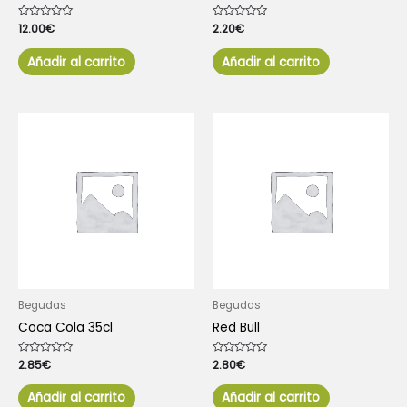
Valorado
12.00
€
Valorado
2.20
€
con
con
0
0
de
de
Añadir al carrito
Añadir al carrito
5
5
Begudas
Begudas
Coca Cola 35cl
Red Bull
Valorado
2.85
€
Valorado
2.80
€
con
con
0
0
de
de
Añadir al carrito
Añadir al carrito
5
5