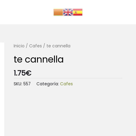
Inicio
/
Cafes
/ te cannella
te cannella
1.75
€
SKU:
557
Categoría:
Cafes