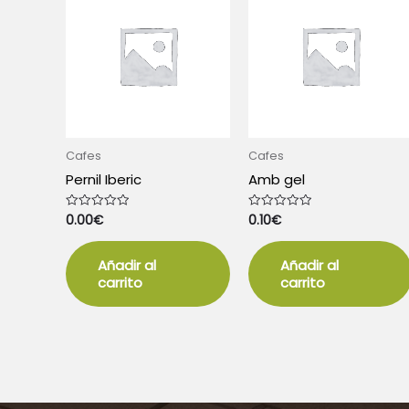
Cafes
Cafes
Pernil Iberic
Amb gel
0.00
€
0.10
€
Valorado
Valorado
con
con
0
0
de
de
5
5
Añadir al
Añadir al
carrito
carrito