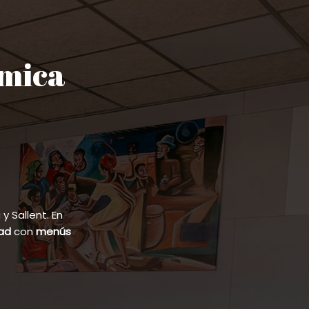
ómica
 Sallent. En
dad
con
menús