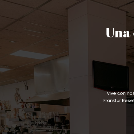
Una 
Vive con no
Frankfur Res