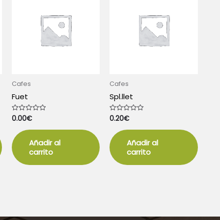
Cafes
Cafes
Fuet
Spl.llet
0.00
€
0.20
€
Valorado
Valorado
con
con
0
0
de
de
5
5
Añadir al
Añadir al
carrito
carrito