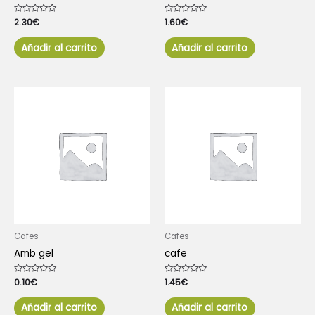
Valorado
2.30
€
Valorado
1.60
€
con
con
0
0
de
de
Añadir al carrito
Añadir al carrito
5
5
Cafes
Cafes
Amb gel
cafe
Valorado
0.10
€
Valorado
1.45
€
con
con
0
0
de
de
Añadir al carrito
Añadir al carrito
5
5