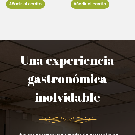
de
de
Añadir al carrito
Añadir al carrito
5
5
Una experiencia
gastronómica
inolvidable