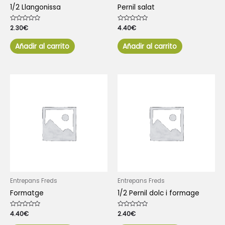
1/2 Llangonissa
Pernil salat
Valorado
2.30
€
Valorado
4.40
€
con
con
0
0
de
de
Añadir al carrito
Añadir al carrito
5
5
Entrepans Freds
Entrepans Freds
Formatge
1/2 Pernil dolc i formage
Valorado
4.40
€
Valorado
2.40
€
con
con
0
0