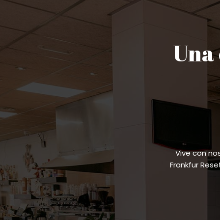
Una 
Vive con no
Frankfur Res