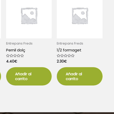
Entrepans Freds
Entrepans Freds
Pernil dolç
1/2 formaget
4.40
€
2.30
€
Valorado
Valorado
con
con
0
0
de
de
5
5
Añadir al
Añadir al
carrito
carrito