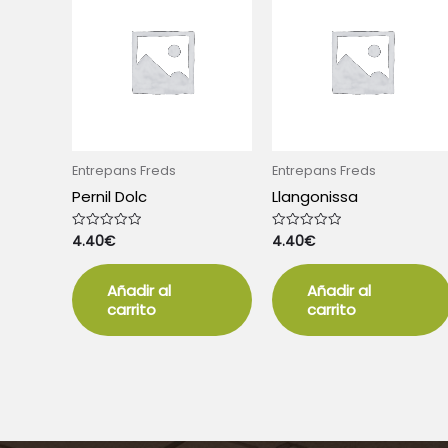
Entrepans Freds
Entrepans Freds
Pernil Dolc
Llangonissa
4.40
€
4.40
€
Valorado
Valorado
con
con
0
0
de
de
5
5
Añadir al
Añadir al
carrito
carrito