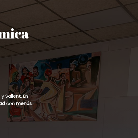
ómica
 Sallent. En
dad
con
menús