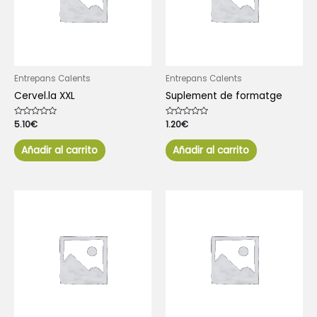
Entrepans Calents
Entrepans Calents
Cervel.la XXL
Suplement de formatge
Valorado
5.10
€
Valorado
1.20
€
con
con
0
0
de
de
Añadir al carrito
Añadir al carrito
5
5