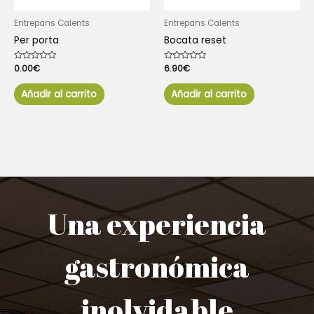
Entrepans Calents
Entrepans Calents
Per porta
Bocata reset
Valorado
0.00
€
Valorado
6.90
€
con
con
0
0
de
de
Añadir al carrito
Añadir al carrito
5
5
Una experiencia
gastronómica
inolvidable