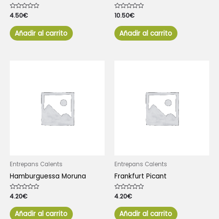
Valorado
4.50
€
Valorado
10.50
€
con
con
0
0
de
de
Añadir al carrito
Añadir al carrito
5
5
Entrepans Calents
Entrepans Calents
Hamburguessa Moruna
Frankfurt Picant
Valorado
4.20
€
Valorado
4.20
€
con
con
0
0
de
de
Añadir al carrito
Añadir al carrito
5
5