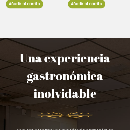
de
de
Añadir al carrito
Añadir al carrito
5
5
Una experiencia
gastronómica
inolvidable