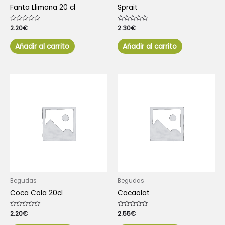
Fanta Llimona 20 cl
Sprait
Valorado
2.20
€
Valorado
2.30
€
con
con
0
0
de
de
Añadir al carrito
Añadir al carrito
5
5
Begudas
Begudas
Coca Cola 20cl
Cacaolat
Valorado
2.20
€
Valorado
2.55
€
con
con
0
0