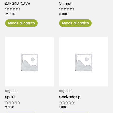
SANGRIA CAVA
Vermut
Valorado
12.00
€
Valorado
3.00
€
con
con
0
0
de
de
Añadir al carrito
Añadir al carrito
5
5
Begudas
Begudas
Sprait
Ganizados p
Valorado
2.30
€
Valorado
1.80
€
con
con
0
0