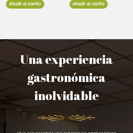
de
de
Añadir al carrito
Añadir al carrito
5
5
Una experiencia
gastronómica
inolvidable