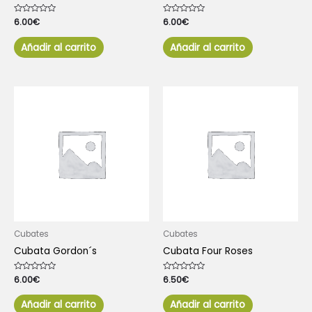
Valorado
6.00
€
Valorado
6.00
€
con
con
0
0
de
de
Añadir al carrito
Añadir al carrito
5
5
Cubates
Cubates
Cubata Gordon´s
Cubata Four Roses
Valorado
6.00
€
Valorado
6.50
€
con
con
0
0
de
de
Añadir al carrito
Añadir al carrito
5
5