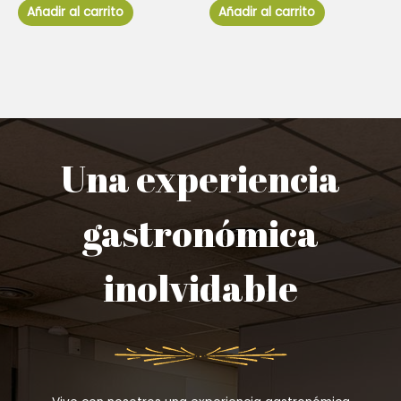
de
de
Añadir al carrito
Añadir al carrito
5
5
Una experiencia
gastronómica
inolvidable