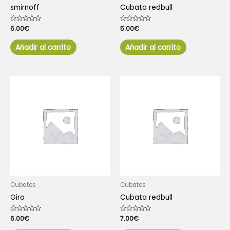
smirnoff
Cubata redbull
Valorado
6.00
€
Valorado
5.00
€
con
con
0
0
de
de
Añadir al carrito
Añadir al carrito
5
5
Cubates
Cubates
Giro
Cubata redbull
Valorado
6.00
€
Valorado
7.00
€
con
con
0
0