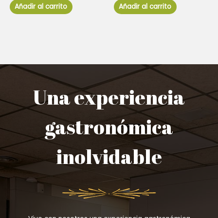
de
de
Añadir al carrito
Añadir al carrito
5
5
Una experiencia
gastronómica
inolvidable