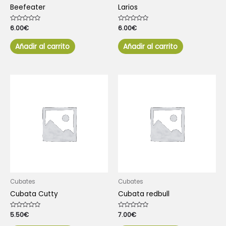
Beefeater
Larios
Valorado
6.00
€
Valorado
6.00
€
con
con
0
0
de
de
Añadir al carrito
Añadir al carrito
5
5
Cubates
Cubates
Cubata Cutty
Cubata redbull
Valorado
5.50
€
Valorado
7.00
€
con
con
0
0