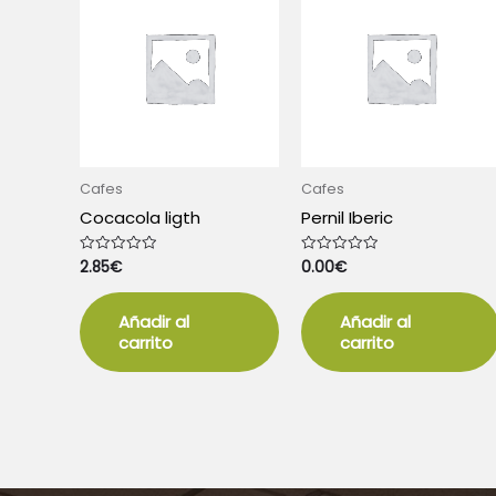
Cafes
Cafes
Cocacola ligth
Pernil Iberic
2.85
€
0.00
€
Valorado
Valorado
con
con
0
0
de
de
5
5
Añadir al
Añadir al
carrito
carrito