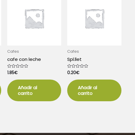
Cafes
Cafes
cafe con leche
Spl.llet
1.85
€
0.20
€
Valorado
Valorado
con
con
0
0
de
de
5
5
Añadir al
Añadir al
carrito
carrito