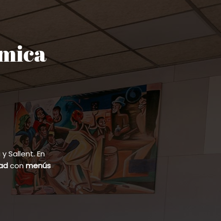
ómica
 Sallent. En
dad
con
menús