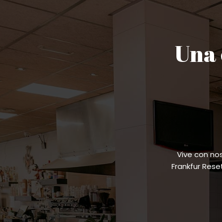
Una 
Vive con no
Frankfur Res