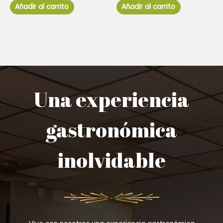
de
de
Añadir al carrito
Añadir al carrito
5
5
Una experiencia
gastronómica
inolvidable