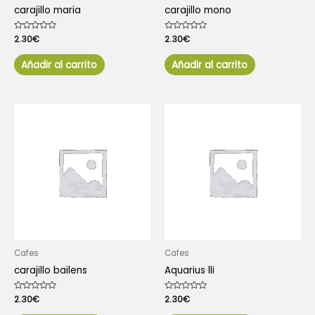
carajillo maria
carajillo mono
Valorado
2.30
€
Valorado
2.30
€
con
con
0
0
de
de
Añadir al carrito
Añadir al carrito
5
5
Cafes
Cafes
carajillo bailens
Aquarius lli
Valorado
2.30
€
Valorado
2.30
€
con
con
0
0