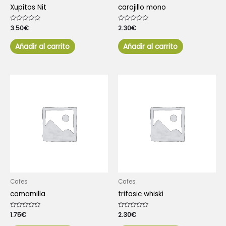
Xupitos Nit
carajillo mono
Valorado
3.50
€
Valorado
2.30
€
con
con
0
0
de
de
Añadir al carrito
Añadir al carrito
5
5
Cafes
Cafes
camamilla
trifasic whiski
Valorado
1.75
€
Valorado
2.30
€
con
con
0
0