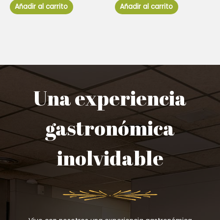
de
de
Añadir al carrito
Añadir al carrito
5
5
Una experiencia
gastronómica
inolvidable