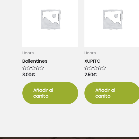
Licors
Licors
Ballentines
XUPITO
3.00
€
2.50
€
Valorado
Valorado
con
con
0
0
de
de
5
5
Añadir al
Añadir al
carrito
carrito