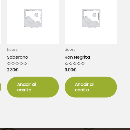
Licors
Licors
Soberano
Ron Negrita
2.30
€
3.00
€
Valorado
Valorado
con
con
0
0
de
de
5
5
Añadir al
Añadir al
carrito
carrito