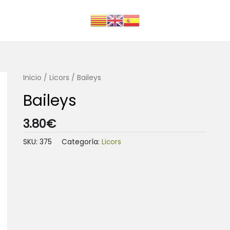
Inicio
/
Licors
/ Baileys
Baileys
3.80
€
SKU:
375
Categoría:
Licors