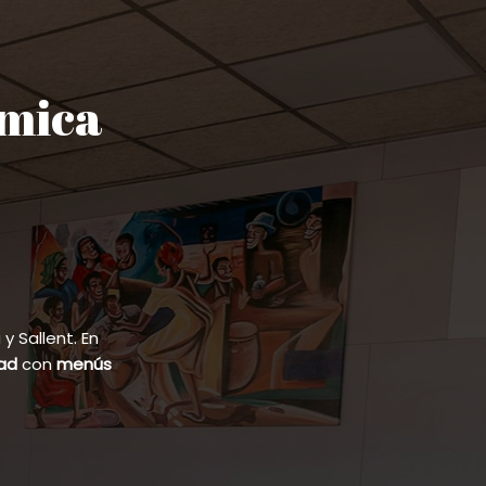
ómica
 Sallent. En
dad
con
menús