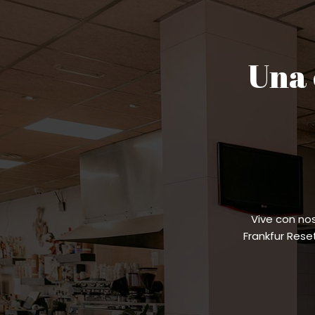
Una 
Vive con no
Frankfur Res