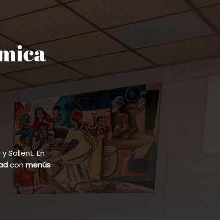
ómica
 Sallent. En
dad
con
menús