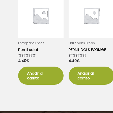
Entrepans Freds
Entrepans Freds
Pernil salat
PERNIL DOLS FORMGE
4.40
€
4.40
€
Valorado
Valorado
con
con
0
0
de
de
5
5
Añadir al
Añadir al
carrito
carrito