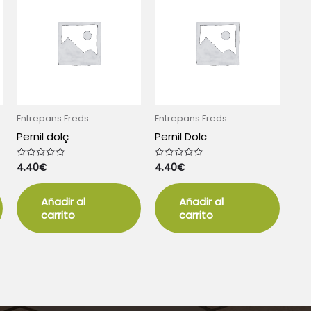
Entrepans Freds
Entrepans Freds
Pernil dolç
Pernil Dolc
4.40
€
4.40
€
Valorado
Valorado
con
con
0
0
de
de
5
5
Añadir al
Añadir al
carrito
carrito