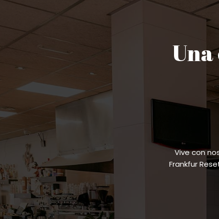
Una 
Vive con no
Frankfur Res