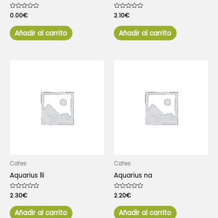
Valorado
0.00
€
Valorado
2.10
€
con
con
0
0
de
de
Añadir al carrito
Añadir al carrito
5
5
Cafes
Cafes
Aquarius lli
Aquarius na
Valorado
2.30
€
Valorado
2.20
€
con
con
0
0
de
de
Añadir al carrito
Añadir al carrito
5
5