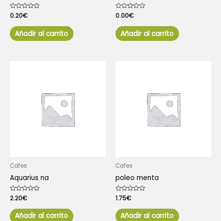
Valorado
0.20
€
Valorado
0.00
€
con
con
0
0
de
de
Añadir al carrito
Añadir al carrito
5
5
Cafes
Cafes
Aquarius na
poleo menta
Valorado
2.20
€
Valorado
1.75
€
con
con
0
0
de
de
Añadir al carrito
Añadir al carrito
5
5