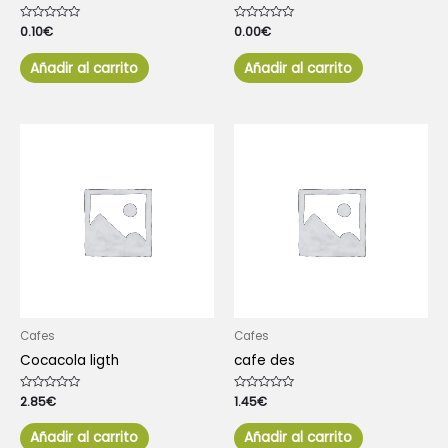
Valorado
0.10
€
Valorado
0.00
€
con
con
0
0
de
de
Añadir al carrito
Añadir al carrito
5
5
Cafes
Cafes
Cocacola ligth
cafe des
Valorado
2.85
€
Valorado
1.45
€
con
con
0
0
de
de
Añadir al carrito
Añadir al carrito
5
5