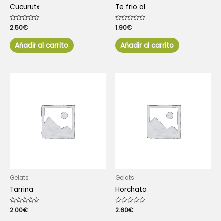
Cucurutx
Te frio al
Valorado
2.50
€
Valorado
1.90
€
con
con
0
0
de
de
Añadir al carrito
Añadir al carrito
5
5
Gelats
Gelats
Tarrina
Horchata
Valorado
2.00
€
Valorado
2.60
€
con
con
0
0