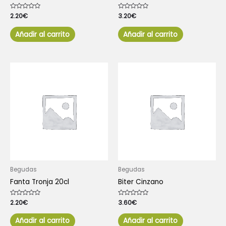
Valorado
2.20
€
Valorado
3.20
€
con
con
0
0
de
de
Añadir al carrito
Añadir al carrito
5
5
Begudas
Begudas
Fanta Tronja 20cl
Biter Cinzano
Valorado
2.20
€
Valorado
3.60
€
con
con
0
0
de
de
Añadir al carrito
Añadir al carrito
5
5