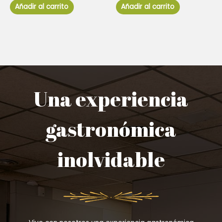
de
de
Añadir al carrito
Añadir al carrito
5
5
Una experiencia
gastronómica
inolvidable