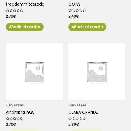
freedamm tostada
COPA
Valorado
2.70
€
Valorado
2.40
€
con
con
0
0
de
de
Añadir al carrito
Añadir al carrito
5
5
Cervesses
Cervesses
Alhambra 1925
CLARA GRANDE
Valorado
2.70
€
Valorado
2.30
€
con
con
0
0