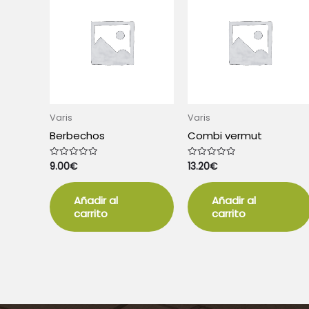
Varis
Varis
Berbechos
Combi vermut
9.00
€
13.20
€
Valorado
Valorado
con
con
0
0
de
de
5
5
Añadir al
Añadir al
carrito
carrito