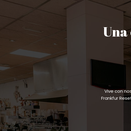
Una 
Vive con no
Frankfur Res