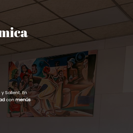
ómica
 Sallent. En
dad
con
menús