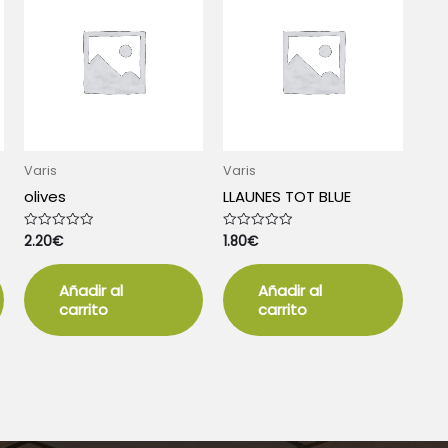
Varis
Varis
olives
LLAUNES TOT BLUE
2.20
€
1.80
€
Valorado
Valorado
con
con
0
0
de
de
5
5
Añadir al
Añadir al
carrito
carrito